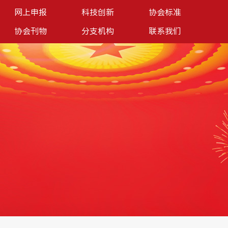
网上申报
科技创新
协会标准
协会刊物
分支机构
联系我们