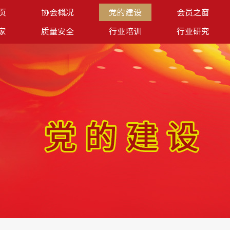
页
协会概况
党的建设
会员之窗
家
质量安全
行业培训
行业研究