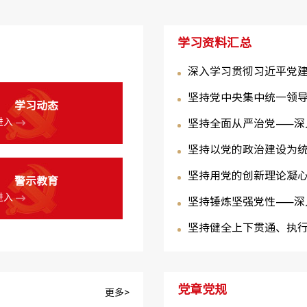
学习资料汇总
深入学习贯彻习近平党
坚持党中央集中统一领导—
学习动态
进入
坚持全面从严治党——深入
坚持以党的政治建设为统领
坚持用党的创新理论凝心铸
警示教育
进入
坚持锤炼坚强党性——深入
坚持健全上下贯通、执行有
党章党规
更多>