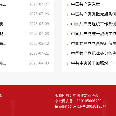
..
中国共产党党章
2026-07-27
.
中国共产党党徽党旗条
2026-07-26
..
中国共产党组织工作条
2026-03-09
..
中国共产党统一战线工
2025-07-03
..
中国共产党党员权利保
2025-03-12
中国共产党纪律处分条
2023-07-21
..
中共中央关于加强对“一
2023-04-03
81
版权所有：中国建筑业协会
京公网安备：110105006230
备案编号：
京ICP备20010135号