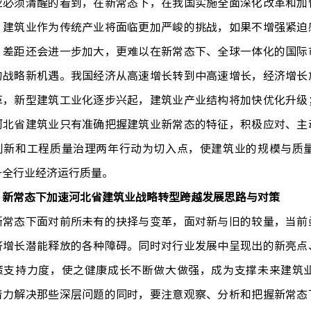
业必须清醒的看到，在新常态下，在我国实施全面深化改革和加
，建筑业作为传统产业将面临更加严峻的挑战，如果不增强紧迫
，差距还会进一步加大，更难以在新常态下、全球一体化的国际
的战略新机遇。我国经济从高速增长转到中高速增长，经济增长
革，新型建筑工业化逐步兴起，建筑业产业结构将加快优化升级
河北省建筑业只有准确把握建筑业新常态的特征，积极应对、主
创新和工程质量治理两年行动为切入点，使建筑业的规模与质
升全行业经济运行质量。
、新常态下加速河北省建筑业战略转型跨越发展思路与对策
态下面对前所未有的抉择与变革，面对新与旧的较量，当前亟
济增长潜能释放的各种障碍。同时对行业发展中呈现出的新亮点
策支持力度，使之健康成长不断做大做强，成为支撑未来建筑
着力解决那些深层问题的同时，要注意观察、分析和把握新常态