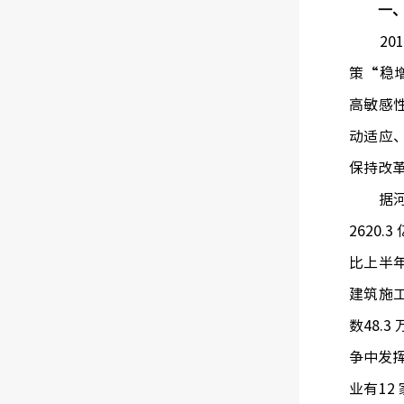
一、
201
策“稳
高敏感性
动适应
保持改
据河北
2620
比上半年
建筑施工
数48.
争中发挥
业有12