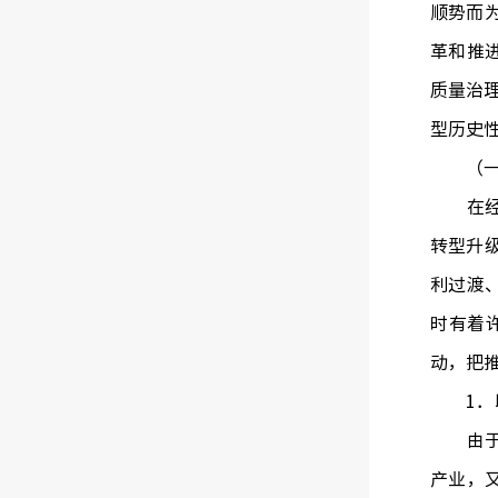
顺势而
革和推
质量治
型历史
（一）
在经济
转型升
利过渡
时有着
动，把
1．以
由于长
产业，