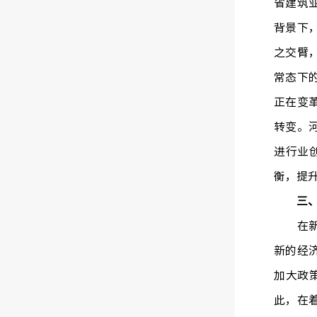
省建筑
背景下
之交臂
常态下
正在变
转变。
进行业
衡，提
三
在新常
新的经
加大政
此，在