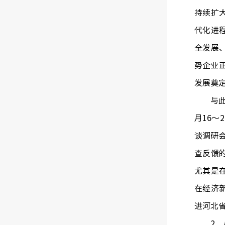
持续扩
代化进
全发展
势企业
发展奠
与此同
月16～
谈调研会
查反馈
尤其是
在经济
进河北
2．从