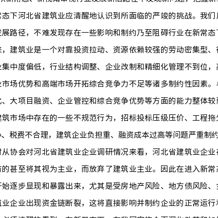
下河北省建筑业应清醒地认识到所面临的严竣的挑战。我们用
发展路径，不难发现存在一些影响和制约乃至阻碍行业在新常态
来，建筑业是一个对靠投资拉动、资源依赖较强的劳动密集型、
业集中度偏低，行业结构调整、企业改制和精细化管理不到位，
业市场优势和高端市场开拓综合竞争力不足等诸多制约性因素。
化、大项目融资、企业管控和综合竞争优势等方面的能力整体较
建筑市场中存在的一些不规范行为，招标投标压级压价、工程拖
小、税费不合理，建筑企业负担重、融资成本过高等问题严重制
协会对河北省建筑业企业调研情况来看，河北省建筑业企业在
有的甚至将其视为主业，而放弃了建筑业主业。因此在进入新常
开始逐步显现和暴露出来，尤其是受房地产风险、地方债风险、
筑业企业出现资金链断裂，这将直接影响并制约企业的正常运行