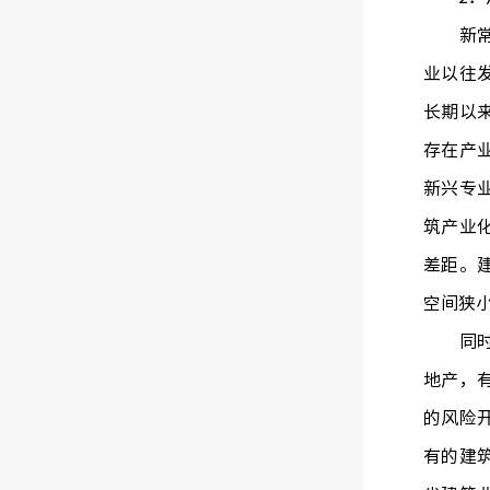
新常态
业以往
长期以
存在产
新兴专
筑产业
差距。
空间狭
同时从
地产，
的风险
有的建