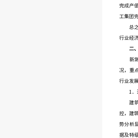
完成产值
工集团完
总之，在
行业经
二
新常态
况，重
行业发
1．河
建筑业
控，建
势分析
据及特