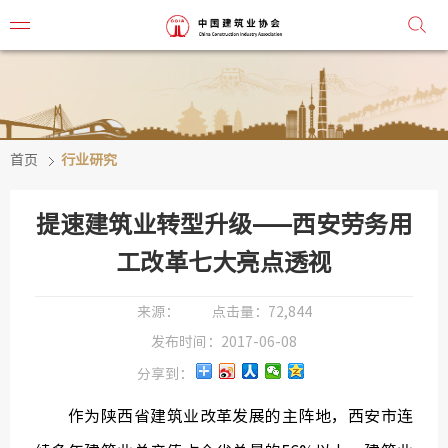
首页
行业研究
协会简
协会章
提速建筑业转型升级——西安劳务用
组织机
工改革七大亮点透视
协会负
来源：
点击量：
72,844
发布时间：
2017-06-08
会
分享到：
秘
作为陕西省建筑业改革发展的主阵地，西安市连
监事会