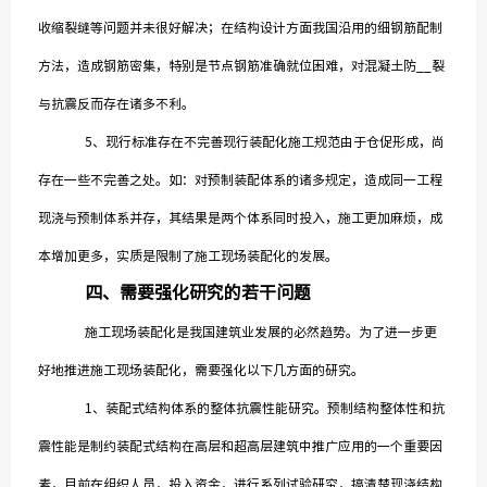
收缩裂缝等问题并未很好解决；在结构设计方面我国沿用的细钢筋配制
方法，造成钢筋密集，特别是节点钢筋准确就位困难，对混凝土防__裂
与抗震反而存在诸多不利。
5、现行标准存在不完善现行装配化施工规范由于仓促形成，尚
存在一些不完善之处。如：对预制装配体系的诸多规定，造成同一工程
现浇与预制体系并存，其结果是两个体系同时投入，施工更加麻烦，成
本增加更多，实质是限制了施工现场装配化的发展。
四、
需要强化研究的若干问题
施工现场装配化是我国建筑业发展的必然趋势。为了进一步更
好地推进施工现场装配化，需要强化以下几方面的研究。
1、装配式结构体系的整体抗震性能研究。预制结构整体性和抗
震性能是制约装配式结构在高层和超高层建筑中推广应用的一个重要因
素，目前在组织人员，投入资金，进行系列试验研究，搞清楚现浇结构