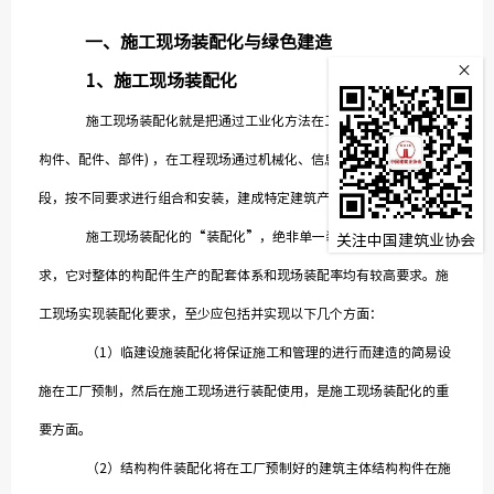
监
一、
施工现场装配化与绿色建造
×
1
、
施工现场装配化
常务理
施工现场装配化就是把通过工业化方法在工厂制造的工业产品(
构件、配件、部件) ，在工程现场通过机械化、信息化等工程技术手
段，按不同要求进行组合和安装，建成特定建筑产品的一种建造方式。
施工现场装配化的“装配化”，绝非单一装配式建筑的简单要
关注中国建筑业协会
求，它对整体的构配件生产的配套体系和现场装配率均有较高要求。施
工现场实现装配化要求，至少应包括并实现以下几个方面：
（1）临建设施装配化将保证施工和管理的进行而建造的简易设
施在工厂预制，然后在施工现场进行装配使用，是施工现场装配化的重
要方面。
（2）结构构件装配化将在工厂预制好的建筑主体结构构件在施