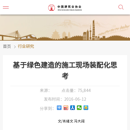
首页
行业研究
协会简
协会章
基于绿色建造的施工现场装配化思
组织机
考
协会负
来源：
点击量：
75,844
发布时间：
2016-06-12
会
分享到：
秘
文/肖绪文 冯大阔
监事会