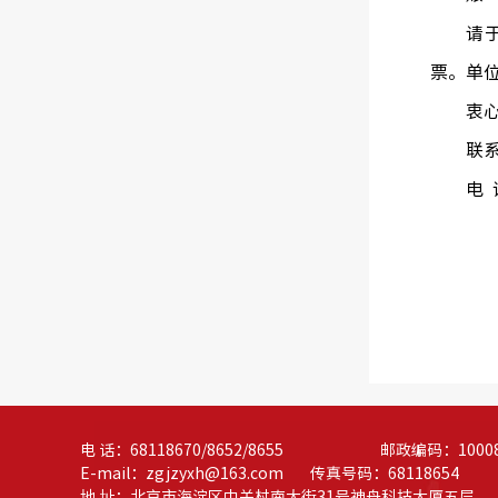
请
票。单
衷
联
电 
电 话：68118670/8652/8655 邮政编码：1000
E-mail：zgjzyxh@163.com 传真号码：68118654
地 址：北京市海淀区中关村南大街31号神舟科技大厦五层