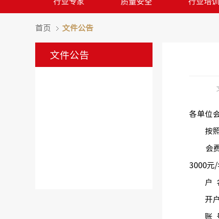
行业专家
质量安全
行业培
首页
文件公告
文件公告
各单位
按
会费
3000
户
开
账 