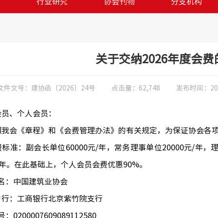
训
行业研究
协会刊物
分支机构
关于交纳2026年度会
文件文号：
建协函〔2026〕24号
点击量：
62,748
发布时间：
20
会员、个人会员：
照我会《章程》和《会费管理办法》的有关规定，为保证协会各项
标准：副会长单位60000元/年，常务理事单位20000元/年，
元/年。在此基础上，个人会员会费优惠90%。
 名：中国建筑业协会
户行：工商银行北京紫竹院支行
号：0200007609089112580