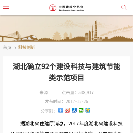
首页
科技创新
协会简
协会章
湖北确立92个建设科技与建筑节能
组织机
类示范项目
协会负
来源：
点击量：
538,917
发布时间：
2017-12-26
会
分享到：
秘
据湖北省住建厅消息，2017年度湖北省建设科技
监事会