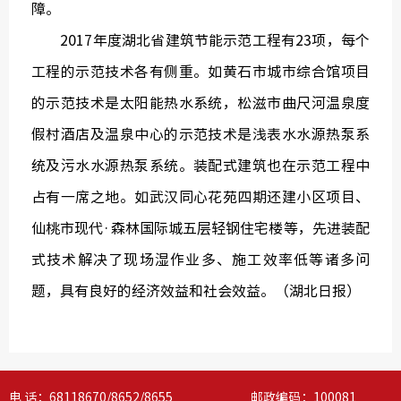
障。
2017年度湖北省建筑节能示范工程有23项，每个
工程的示范技术各有侧重。如黄石市城市综合馆项目
的示范技术是太阳能热水系统，松滋市曲尺河温泉度
中国建
假村酒店及温泉中心的示范技术是浅表水水源热泵系
绿色建
统及污水水源热泵系统。装配式建筑也在示范工程中
占有一席之地。如武汉同心花苑四期还建小区项目、
仙桃市现代·森林国际城五层轻钢住宅楼等，先进装配
式技术解决了现场湿作业多、施工效率低等诸多问
题，具有良好的经济效益和社会效益。（湖北日报）
电 话：68118670/8652/8655 邮政编码：100081