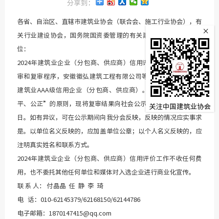
分享到：
各省、自治区、直辖市建筑业协会（联合会、施工行业协会），有
×
关行业建设协会，国务院国资委管理的有关建筑业企业，有关单
位：
2024年建筑业企业（分包商、供应商）信用评价已经结束。经初
审和复审程序，安徽徽弘建筑工程有限公司等23家企业为2024年
建筑业AAA级信用企业（分包商、供应商）。为体现“公开、公
平、公正”的原则，现将复审结果向社会公示，公示期为5个工作
关注中国建筑业协会
日。如有异议，可在公示期间向我分会反映，反映的情况应实事求
是。以单位名义反映的，应加盖单位公章；以个人名义反映的，应
注明真实姓名和联系方式。
2024年建筑业企业（分包商、供应商）信用评价工作不收任何费
用，也不委托其他任何单位和媒体对入选企业进行商业化宣传。
联 系 人： 付晶晶 任 静 李 琦
电 话：010-62145379/62168150/62144786
中国建
电子邮箱：1870147415@qq.com