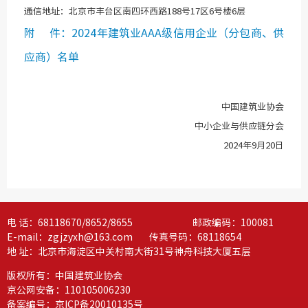
通信地址：北京市丰台区南四环西路188号17区6号楼6层
绿色建
附 件：2024年建筑业AAA级信用企业（分包商、供
应商）名单
中国建筑业协会
中小企业与供应链分会
2024年9月20日
电 话：68118670/8652/8655 邮政编码：100081
E-mail：zgjzyxh@163.com 传真号码：68118654
地 址：北京市海淀区中关村南大街31号神舟科技大厦五层
版权所有：中国建筑业协会
京公网安备：110105006230
备案编号：
京ICP备20010135号