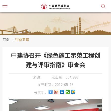
首页
行业专家
协会简
协会章
中建协召开《绿色施工示范工程创
组织机
建与评审指南》审查会
协会负
来源：
点击量：
554,386
发布时间：
2012-05-18
会
分享到：
秘
监事会