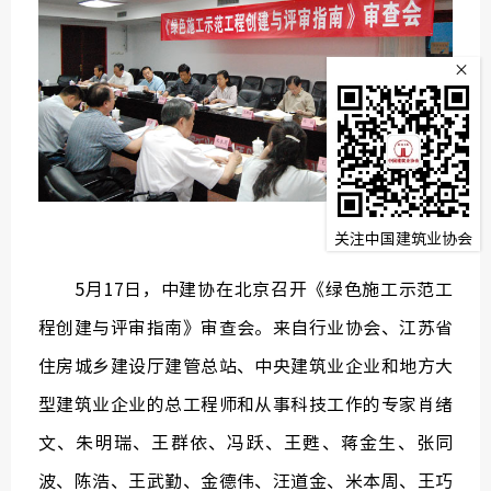
监
×
常务理
关注中国建筑业协会
5月17日，中建协在北京召开《绿色施工示范工
程创建与评审指南》审查会。来自行业协会、江苏省
住房城乡建设厅建管总站、中央建筑业企业和地方大
型建筑业企业的总工程师和从事科技工作的专家肖绪
文、朱明瑞、王群依、冯跃、王甦、蒋金生、张同
波、陈浩、王武勤、金德伟、汪道金、米本周、王巧