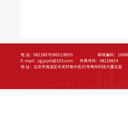
电 话：68118670/8652/8655 邮政编码：1000
E-mail：zgjzyxh@163.com 传真号码：68118654
地 址：北京市海淀区中关村南大街31号神舟科技大厦五层