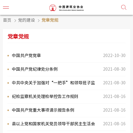
首页
党的建设
党章党规
党章党规
协会简
中国共产党党章
2022-10-30
协会章
中国共产党纪律处分条例
2021-08-30
组织机
中共中央关于加强对“一把手”和领导班子监
2021-08-30
协会负
督的意见
纪检监察机关处理检举控告工作规则
2021-08-16
监事会
中国共产党重大事项请示报告条例
2021-08-16
常务理
县以上党和国家机关党员领导干部民主生活会
2021-08-16