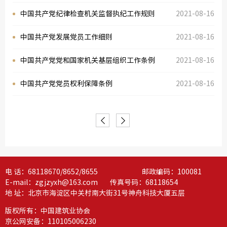
规则
中国共产党纪律检查机关监督执纪工作规则
2021-08-16
绿色建
中国共产党发展党员工作细则
2021-08-16
中国共产党党和国家机关基层组织工作条例
2021-08-16
中国共产党党员权利保障条例
2021-08-16
电 话：68118670/8652/8655 邮政编码：100081
E-mail：zgjzyxh@163.com 传真号码：68118654
地 址：北京市海淀区中关村南大街31号神舟科技大厦五层
版权所有：中国建筑业协会
京公网安备：110105006230