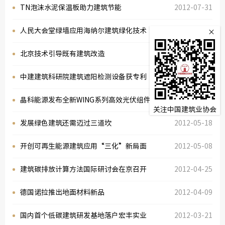
TN泡沫水泥保温板助力建筑节能
2012-07-31
监
人民大会堂绿墙应用海纳尔建筑绿化技术
2012-07-11
×
常务理
北京技术引导既有建筑改造
2012-07-03
中建建筑科研院建筑遮阳检测设备获专利
2012-06-06
晶科能源发布全新WING系列高效光伏组件
2012-05-23
关注中国建筑业协会
发展绿色建筑还需迈过三道坎
2012-05-18
开创可再生能源建筑应用“三化”新局面
2012-05-08
建筑碳排放计算方法国际研讨会在京召开
2012-04-25
德国诺拉推出地面材料新品
2012-04-09
国内首个低碳建筑研发基地落户宏丰实业
2012-03-21