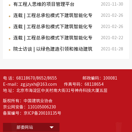
有工程人思维的项目管理平台
功举办
2021-11-30
连载 | 工程总承包模式下建筑智能化专
2021-02-26
连载 | 工程总承包模式下建筑智能化专
业承包...
2021-02-26
连载 | 工程总承包模式下建筑智能化专
业承包...
2021-02-22
院士访谈 | 以绿色建造引领和推动建筑
业承包...
2021-01-28
业高质...
电 话：68118670/8652/8655 邮政编码：100081
E-mail：zgjzyxh@163.com 传真号码：68118654
地 址：北京市海淀区中关村南大街31号神舟科技大厦五层
版权所有：中国建筑业协会
京公网安备：110105006230
备案编号：
京ICP备20010135号
部委网站