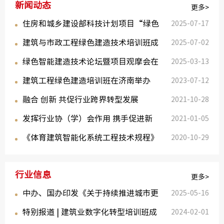
新闻动态
更多>
绿色建
住房和城乡建设部科技计划项目“绿色
2025-07-17
建筑与市政工程绿色建造技术培训班成
建造示范工...
2025-07-02
绿色智能建造技术论坛暨项目观摩会在
功召开
2025-03-13
建筑工程绿色建造培训班在济南举办
深圳成功召...
2023-07-12
融合 创新 共促行业跨界转型发展
2021-10-28
发挥行业协（学）会作用 携手促进新
2021-01-05
《体育建筑智能化系统工程技术规程》
时代行业发...
2020-10-29
审查会在京...
行业信息
更多>
中办、国办印发《关于持续推进城市更
2025-05-16
特别报道 | 建筑业数字化转型培训班成
新行动的意...
2024-02-01