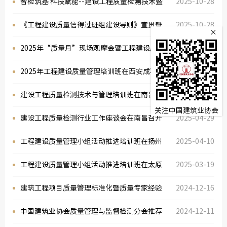
召开
开展建设工程质量检测机构诚信体系建设情况
智检筑基 科技赋能--建设工程质量检测技术暨
2025-10-28
调研
专家交流会在广州成功召开
《工程建设质量信得过班组建设导则》宣贯暨
2025-10-28
×
2025年工程建设质量信得过班组建设成果交
2025年“质量月”现场观摩会暨工程建设质
2025-09-30
流会在长沙成功举办
量管理小组基础知识公益培训在重庆市成功举
2025年工程建设质量管理培训班在西安成功
2025-06-06
行
举办
建设工程质量检测技术与管理培训班在南昌举
2025-05-08
关注中国建筑业协会
办
建设工程质量检测行业工作座谈会在南昌召开
2025-04-29
工程建设质量管理小组活动推进培训班在扬州
2025-04-10
成功举办
工程建设质量管理小组活动推进培训班在太原
2025-03-19
成功举办
建筑工程项目质量管理标准化暨质量专家经验
2024-12-16
交流会在嘉兴成功举办
中国建筑业协会质量管理与监督检测分会推荐
2024-12-11
中国建