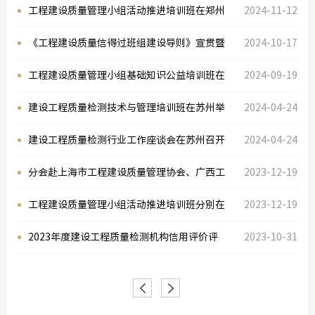
的多项QC小组及质量信得过班组喜获中国质
工程建设质量管理小组活动推进培训班在郑州
2024-11-12
绿色建
量协会一等成果证书
成功举办
《工程建设质量信得过班组建设导则》宣贯暨
2024-10-17
2024年工程建设质量信得过班组建设成果交
工程建设质量管理小组基础知识公益培训班在
2024-09-19
流会在杭州成功举行
乌鲁木齐成功举办
建设工程质量检测技术与管理培训班在苏州举
2024-04-24
办
建设工程质量检测行业工作座谈会在苏州召开
2024-04-24
分会赴上海市工程建设质量管理协会、广西工
2023-12-19
程建设质量安全管理协会、广西建设工程质量
工程建设质量管理小组活动推进培训班分别在
2023-12-19
检测试验协会调研交流
上海、南宁成功举办
2023年度建设工程质量检测机构信用评价评
2023-10-31
审会在天津召开