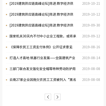
色建材产品认证实施方案》
[2019建筑供应链高峰论坛]陈进:数字经济供
2019-10-21
绿色建
应链发展新趋势（三）
[2019建筑供应链高峰论坛]陈进:数字经济供
2019-10-12
应链发展新趋势（二）
[2019建筑供应链高峰论坛]陈进:数字经济供
2019-09-30
应链发展新趋势（一）
国家机关30天内不付中小企业工程款，或将承
2019-09-12
担1.5倍逾期利息！
《保障农民工工资支付条例》公开征求意见
2019-08-16
打造人才高地 筑基行业发展——全国建筑产业
2019-08-14
工人培育示范基地建设成效初显
三部门联合发文强化安全帽等特种劳动防护用
2019-08-08
品监管
云南27家企业因拖欠农民工工资被列入“黑名
2019-08-08
单”