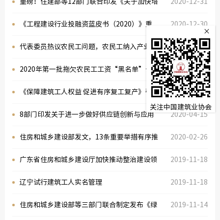
解读《关于加快培育新时代建筑产业工人队伍
重磅！住建部等12部门联合印发《关于加快培
2020-12-31
的指导意见》
育新时代建筑产业工人队伍的指导意见》
《工程建设行业投融资蓝皮书（2020）》重
2020-12-30
×
磅发布
代表委员热议农民工问题，农民工纳入产业工
2020-05-25
人队伍迫在眉睫
2020年第一批拖欠农民工工资“黑名单”公
2020-05-21
布！
《保障建筑工人权益 促进有序复工复产》引关
2020-04-17
关注中国建筑业协会
注
8部门印发关于进一步做好供应链创新与应用
2020-04-15
试点工作的通知
住房和城乡建设部发文，13条重要举措有序推
2020-02-26
动企业开复工！
广东省住房和城乡建设厅加快推动整治建设领
2019-11-18
域农民工欠薪问题 省市住建部门联动 构建欠
辽宁试行建筑工人实名管理
2019-11-18
薪整治良好机制
住房和城乡建设部等三部门联合制定发布《绿
2019-11-14
中国建